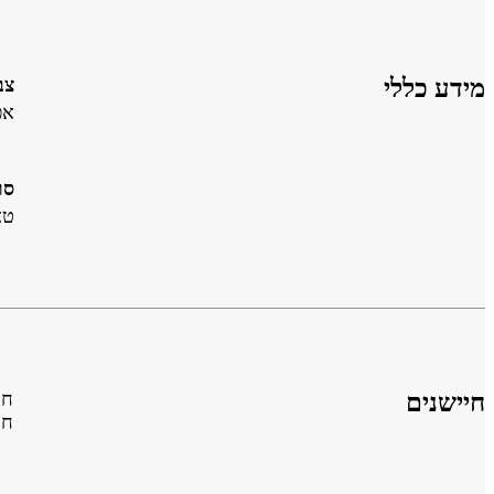
מידע כללי
צב
אפ
סו
טא
חיישנים
חי
חי