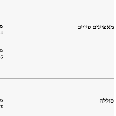
מאפיינים פיזיים
ממדי
4‎
מש
6‎
סוללה
צרי
עד 