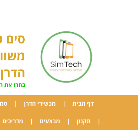
סים ט
משוו
הדרן
בחרו את ה
דף הבית
מכשירי הדרן
סמא
תקנון
מבצעים
מדריכים