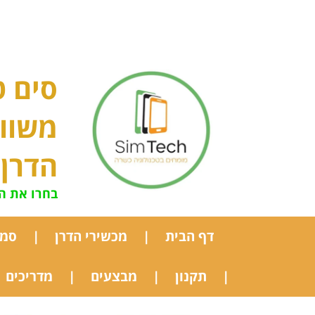
סים ט
משוו
הדרן
בחרו את ה
דף הבית
מכשירי הדרן
סמא
תקנון
מבצעים
מדריכים